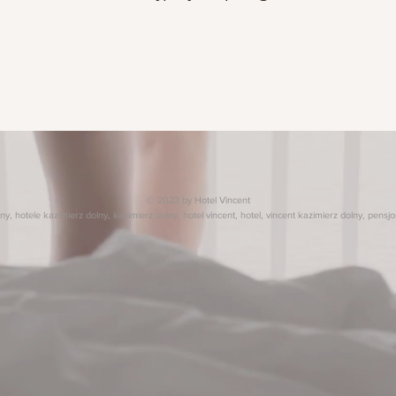
© 2023 by Hotel Vincent
ny, hotele kazimierz dolny, kazimierz dolny, hotel vincent, hotel, vincent kazimierz dolny, pensjo