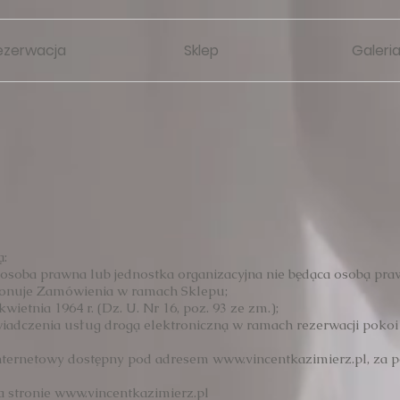
ezerwacja
Sklep
Galeri
ą:
a, osoba prawna lub jednostka organizacyjna nie będąca osobą pra
konuje Zamówienia w ramach Sklepu;
ietnia 1964 r. (Dz. U. Nr 16, poz. 93 ze zm.);
wiadczenia usług drogą elektroniczną w ramach rezerwacji pokoi
s internetowy dostępny pod adresem
www.vincentkazimierz.pl
, za 
a stronie www.
vincentkazimierz.pl