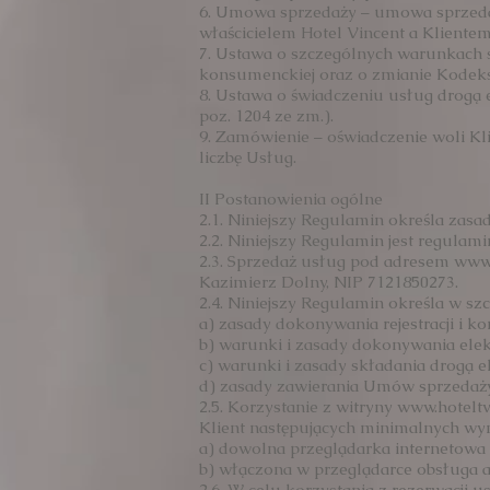
6. Umowa sprzedaży – umowa sprzedaż
właścicielem Hotel Vincent a Kliente
7. Ustawa o szczególnych warunkach s
konsumenckiej oraz o zmianie Kodeksu
8. Ustawa o świadczeniu usług drogą e
poz. 1204 ze zm.).
9. Zamówienie – oświadczenie woli Kli
liczbę Usług.
II Postanowienia ogólne
2.1. Niniejszy Regulamin określa zasad
2.2. Niniejszy Regulamin jest regula
2.3. Sprzedaż usług pod adresem www
Kazimierz Dolny, NIP 7121850273.
2.4. Niniejszy Regulamin określa w szc
a) zasady dokonywania rejestracji i k
b) warunki i zasady dokonywania elekt
c) warunki i zasady składania drogą 
d) zasady zawierania Umów sprzedaż
2.5. Korzystanie z witryny
www.hoteltv
Klient następujących minimalnych wy
a) dowolna przeglądarka internetowa (
b) włączona w przeglądarce obsługa a
2.6. W celu korzystania z rezerwacji