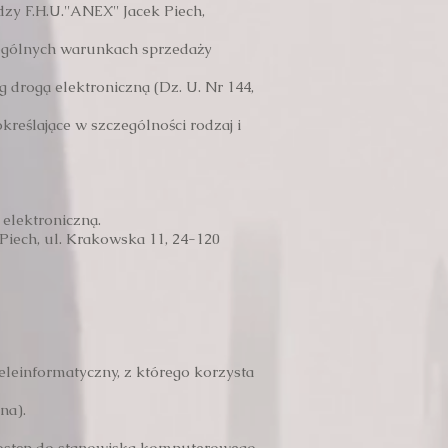
F.H.U.''ANEX'' Jacek Piech,
zególnych warunkach sprzedaży
g drogą elektroniczną (Dz. U. Nr 144,
reślające w szczególności rodzaj i
 elektroniczną.
 Piech, ul. Krakowska 11, 24-120
leinformatyczny, z którego korzysta
na).
 dostęp do stanowiska komputerowego