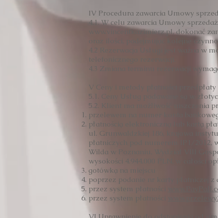
IV Procedura zawarcia Umowy sprze
4.1. W celu zawarcia Umowy sprzedaży
www.
vincentkazimierz.pl, dokonać z
oraz ilości, podejmując kolejne czynn
4.2 Rezerwacja Usługi jest ważna w m
telefonicznego rezerwacji.
4.3 Zmiana terminu rezerwacji wyma
V Ceny i metody płatności przedpłaty
5.1. Ceny Usług podawane są w złotych
5.2. Klient ma możliwość uiszczenia p
przelewem na numer konta bankowego:
płatnością elektroniczną lub kartą pł
ul. Grunwaldzkiej 186, krajowa insty
płatniczych pod numerem IP1/2012, w
Wilda w Poznaniu, Wydział VIII Gos
wysokości 4.944.000 PLN, w całości o
gotówką na miejscu
poprzez podanie nr karty płatniczej z
przez system płatności
www.PayPall.
przez system płatności
www.przelewy2
VI Uprawnienie do odstąpienia od u