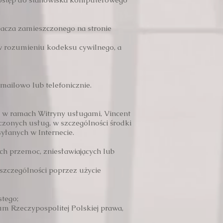
łacza zamieszczonego na stronie
 w rozumieniu kodeksu cywilnego, a
 mailowo lub telefonicznie.
 w ramach Witryny usługami, Vincent
czonych usług, w szczególności środki
yłanych w Internecie.
ych przemoc, zniesławiających lub
 szczególności poprzez użycie
stego;
um Rzeczypospolitej Polskiej prawa,