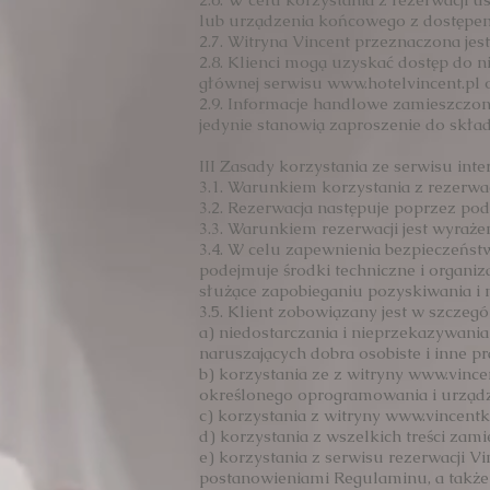
lub urządzenia końcowego z dostępem
2.7. Witryna Vincent przeznaczona jest
2.8. Klienci mogą uzyskać dostęp do 
głównej serwisu
www.hotelvincent.pl
o
2.9. Informacje handlowe zamieszczon
jedynie stanowią zaproszenie do skład
III Zasady korzystania ze serwisu int
3.1. Warunkiem korzystania z rezerwac
3.2. Rezerwacja następuje poprzez po
3.3. Warunkiem rezerwacji jest wyraż
3.4. W celu zapewnienia bezpieczeńs
podejmuje środki techniczne i organi
służące zapobieganiu pozyskiwania i 
3.5. Klient zobowiązany jest w szczegó
a) niedostarczania i nieprzekazywania
naruszających dobra osobiste i inne pr
b) korzystania ze z witryny www.
vince
określonego oprogramowania i urząd
c) korzystania z witryny www.
vincentk
d) korzystania z wszelkich treści za
e) korzystania z serwisu rezerwacji V
postanowieniami Regulaminu, a także z