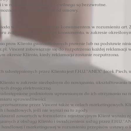
mi i w rozumieniu Kodeksu Cywilnego są bezzwrotne.
równoznaczna z odstąpieniem od umowy.
powiada wobec Klienta będącego konsumentem w rozumieniu art. 
ru zakupionego przez tego konsumenta, w zakresie określony
enia praw Klienta gwarantowanych prawnie lub na podstawie nin
z.pl
. Vincent zobowiązuje się do rozpatrzenia każdej reklamacji w
m okresie Klienta, kiedy reklamacja zostanie rozpatrzona.
 udostępnionych przez Klienta jest F.H.U.''ANEX'' Jacek Piech, 
Klienta w zakresie niezbędnym do nawiązania, ukształtowania tre
nych drogą elektroniczną.
 udostępnione podmiotom uprawnionym do ich otrzymania na 
iaru sprawiedliwości.
rzetwarzane przez Vincent także w celach marketingowych. Klien
i handlowych, jeśli nie wyrazi na to zgody.
klauzul zawartych w formularzu rejestracyjnym Klient wyraża zg
zanych z obsługą Klienta i świadczeniem usług przez F.H.U.''ANE
i handlowej i marketingowej w rozumieniu przepisów ustawy o 