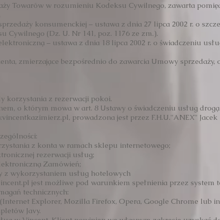
y Towarów w rozumieniu Kodeksu Cywilnego, zawarta pomiędzy 
m
przedaży konsumenckiej – ustawa z dnia 27 lipca 2002 r. o szc
 Cywilnego (Dz. U. Nr 141, poz. 1176 ze zm.).
lektroniczną – ustawa z dnia 18 lipca 2002 r. o świadczeniu usłu
enta, zmierzające bezpośrednio do zawarcia Umowy sprzedaży, ok
y korzystania z rezerwacji pokoi.
minem, o którym mowa w art. 8 Ustawy o świadczeniu usług drogą
.
vincentkazimierz.pl, prowadzona jest przez F.H.U.''ANEX'' Jacek
zególności:
orzystania z konta w ramach sklepu internetowego;
ronicznej rezerwacji usług;
elektroniczną Zamówień;
y z wykorzystaniem usług hotelowych
incent.pl
jest możliwe pod warunkiem spełnienia przez system te
magań technicznych:
Internet Explorer, Mozilla Firefox, Opera, Google Chrome lub in
pletów Javy.
 usług w Vincent, Klient powinien we własnym zakresie uzyskać