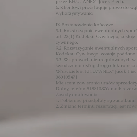
przez F.H.U.''ANEX'' Jacek Piech.
6. Klientowi przysługuje prawo do wg
wykorzystywania.
IX Postanowienia końcowe
9.1. Rozstrzyganie ewentualnych spor
art. 22(1) Kodeksu Cywilnego, zosta
cywilnego.
9.2. Rozstrzyganie ewentualnych spor
Kodeksu Cywilnego, zostaje poddane 
9.3. W sprawach nieuregulowanych w 
świadczeniu usług drogą elektroniczn
Właścicielem F.H.U.''ANEX'' Jacek Pi
060105471
Miejscem zawierania umów sprzedaży 
Dolny, telefon 818810876, mail:
rezerw
Zasady anulowania
1. Pobierane przedpłaty są zadatkam
2. Zmiana terminu rezerwacji jest r