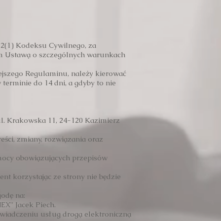
22(1) Kodeksu Cywilnego, za
m Ustawą o szczególnych warunkach
iejszego Regulaminu, należy kierować
 terminie do 14 dni, a gdyby to nie
ul. Krakowska 11, 24-120 Kazimierz
ści, zmiany, rozwiązania oraz
mocy obowiązujących przepisów
t korzystając ze strony nie będzie
odę na:
X'' Jacek Piech.
świadczeniu usług drogą elektroniczną