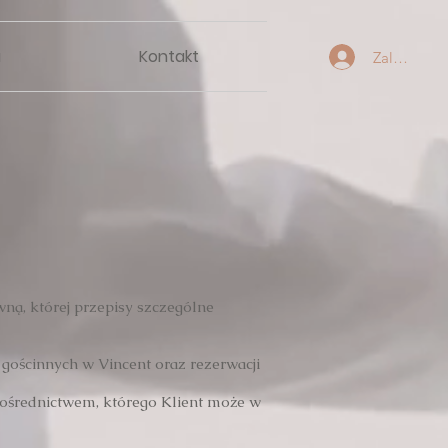
a
Kontakt
Zaloguj się
wną, której przepisy szczególne
 gościnnych w Vincent oraz rezerwacji
pośrednictwem, którego Klient może w