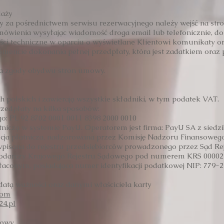
daży
 za pośrednictwem serwisu rezerwacyjnego należy wejść na stro
amówienia wysyłając wiadomość droga email lub telefonicznie, 
ości techniczne w oparciu o wyświetlane Klientowi komunikaty or
omencie dokonania pełnej przedpłaty, która jest zadatkiem oraz
ga zgody obydwu stron umowy.
 polskich i zawierają wszystkie składniki, w tym podatek VAT.
rzedpłaty na kilka sposobów:
 PL 92 8702 0001 0011 8398 2000 0010
atniczą w systemie PayU. Operatorem jest firma: PayU SA z sied
tucja płatnicza, nadzorowana przez Komisję Nadzoru Finansowego
pisana do rejestru przedsiębiorców prowadzonego przez Sąd R
podarczy Krajowego Rejestru Sądowego pod numerem KRS 00002
płaconym, posiadająca numer identyfikacji podatkowej NIP: 779
 datą ważności oraz danymi właściciela karty
com
4.pl
mowy