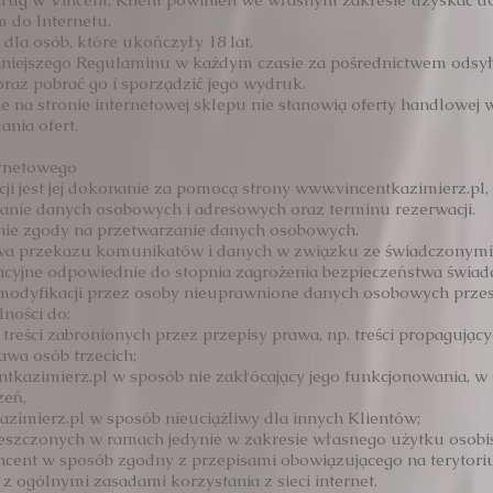
 do Internetu.
 dla osób, które ukończyły 18 lat.
niniejszego Regulaminu w każdym czasie za pośrednictwem odsy
raz pobrać go i sporządzić jego wydruk.
e na stronie internetowej sklepu nie stanowią oferty handlowej
ania ofert.
ernetowego
ji jest jej dokonanie za pomocą strony www.
vincentkazimierz.pl,
danie danych osobowych i adresowych oraz terminu rezerwacji.
enie zgody na przetwarzanie danych osobowych.
twa przekazu komunikatów i danych w związku ze świadczonymi
zacyjne odpowiednie do stopnia zagrożenia bezpieczeństwa świad
modyfikacji przez osoby nieuprawnione danych osobowych przes
lności do:
 treści zabronionych przez przepisy prawa, np. treści propagując
awa osób trzecich;
ntkazimierz.pl w sposób nie zakłócający jego funkcjonowania, w
zeń,
azimierz.pl w sposób nieuciążliwy dla innych Klientów;
mieszczonych w ramach jedynie w zakresie własnego użytku osobi
incent w sposób zgodny z przepisami obowiązującego na terytori
 ogólnymi zasadami korzystania z sieci internet.