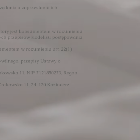
żądania o zaprzestaniu ich
 który jest konsumentem w rozumieniu
wych przepisów Kodeksu postępowania
sumentem w rozumieniu art. 22(1)
wilnego, przepisy Ustawy o
rakowska 11, NIP 7121850273, Regon
Krakowska 11, 24-120 Kazimierz