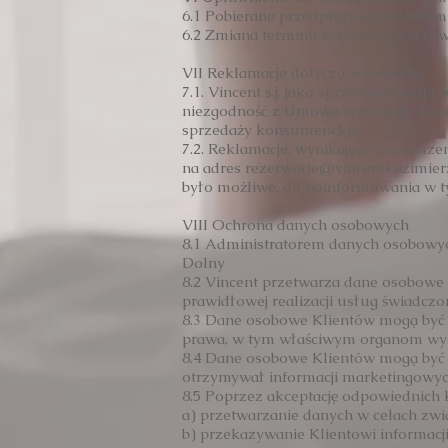
6.1 Pobierane przedpłaty są zadatka
6.2 Zmiana terminu rezerwacji jest 
VII Reklamacje dotyczące towarów
7.1. Vincent s.j. jako sprzedawca od
niezgodność z Umową sprzedaży Towa
sprzedaży konsumenckiej.
7.2. Reklamacje, wynikające z narusz
na adres
rezerwacje@vincentkazimier
było możliwe, do poinformowania w ty
VIII Ochrona danych osobowych
8.1 Administratorem danych osobowych
Dolny
8.2 Vincent przetwarza dane osobowe 
prawidłowej realizacji usług świadczo
8.3 Dane osobowe Klientów mogą być
prawa, w tym właściwym organom wym
8.4 Dane osobowe Klientów mogą być p
otrzymywał informacji marketingowych 
8.5 Poprzez akceptację odpowiednich 
a) przetwarzanie danych w celach zwią
b) przekazywanie Klientowi informacj