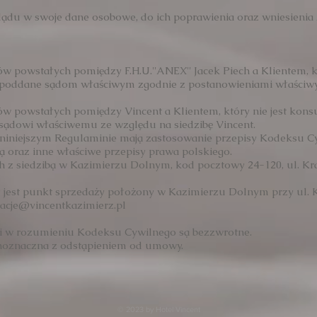
lądu w swoje dane osobowe, do ich poprawienia oraz wniesienia 
ów powstałych pomiędzy F.H.U.''ANEX'' Jacek Piech a Klientem,
je poddane sądom właściwym zgodnie z postanowieniami właści
ów powstałych pomiędzy Vincent a Klientem, który nie jest kon
sądowi właściwemu ze względu na siedzibę Vincent.
niniejszym Regulaminie mają zastosowanie przepisy Kodeksu Cy
ą oraz inne właściwe przepisy prawa polskiego.
ech z siedzibą w Kazimierzu Dolnym, kod pocztowy 24-120, ul. K
jest punkt sprzedaży położony w Kazimierzu Dolnym przy ul. 
acje@vincentkazimierz.pl
i i w rozumieniu Kodeksu Cywilnego są bezzwrotne.
ównoznaczna z odstąpieniem od umowy.
© 2023 by Hotel Vincent